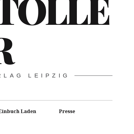
 TOLLE
R
RLAG LEIPZIG
Einbuch Laden
Presse